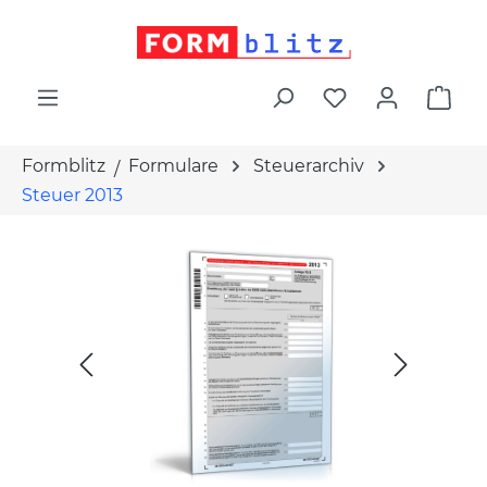
alt springen
War
Formblitz
Formulare
Steuerarchiv
Steuer 2013
Bildergalerie überspringen