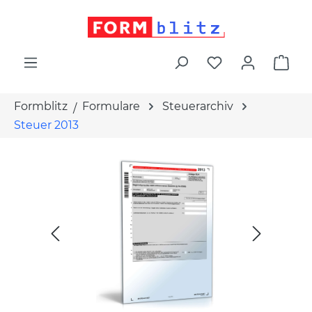
alt springen
War
Formblitz
Formulare
Steuerarchiv
Steuer 2013
Bildergalerie überspringen