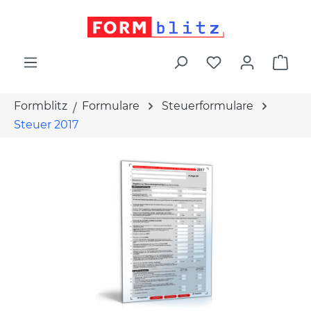
alt springen
War
Formblitz
Formulare
Steuerformulare
Steuer 2017
Bildergalerie überspringen