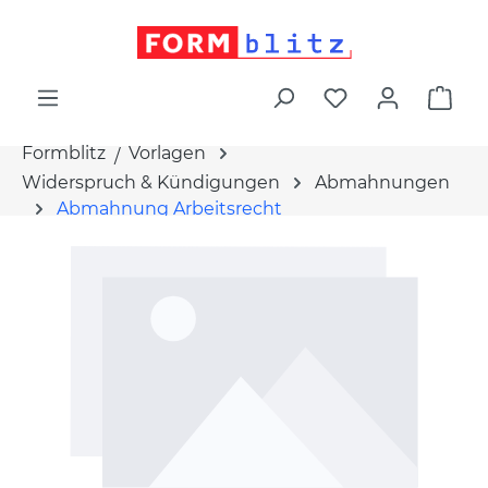
alt springen
War
Formblitz
Vorlagen
Widerspruch & Kündigungen
Abmahnungen
Abmahnung Arbeitsrecht
Bildergalerie überspringen