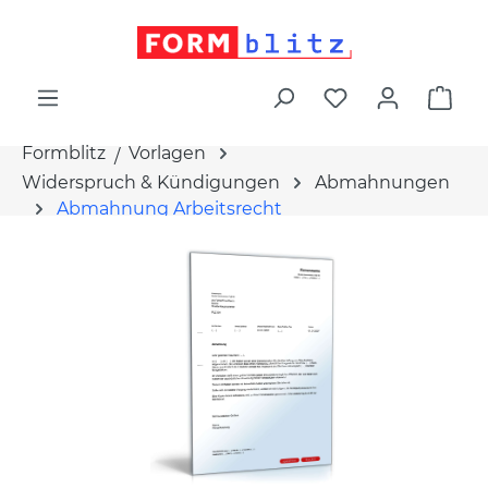
alt springen
War
Formblitz
Vorlagen
Widerspruch & Kündigungen
Abmahnungen
Abmahnung Arbeitsrecht
Bildergalerie überspringen