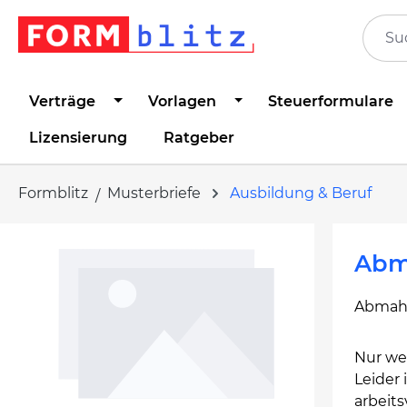
springen
Zur Hauptnavigation springen
Verträge
Vorlagen
Steuerformulare
Lizensierung
Ratgeber
Formblitz
Musterbriefe
Ausbildung & Beruf
Bildergalerie überspringen
Abm
Abmahn
Nur wen
Leider
arbeits