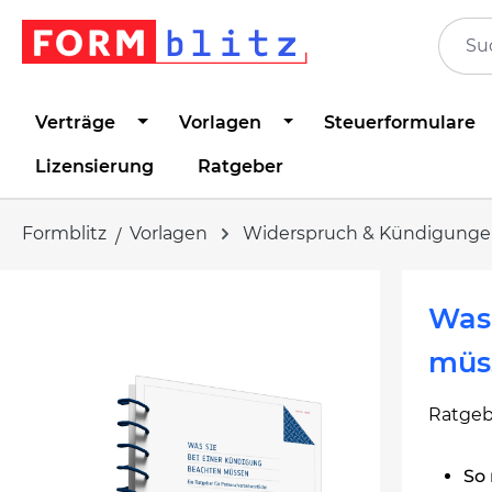
springen
Zur Hauptnavigation springen
Verträge
Vorlagen
Steuerformulare
Lizensierung
Ratgeber
Formblitz
Vorlagen
Widerspruch & Kündigung
Bildergalerie überspringen
Was 
müs
Ratgeb
So 