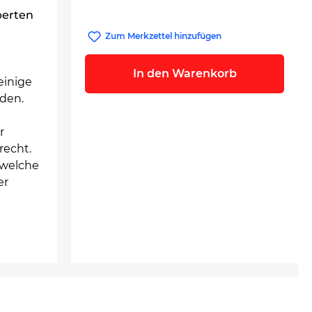
perten
Zum Merkzettel hinzufügen
In den Warenkorb
einige
den.
r
recht.
, welche
er