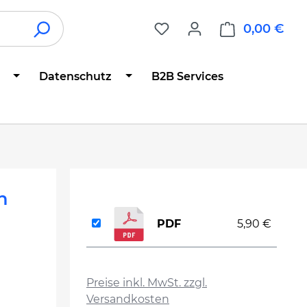
0,00 €
War
Datenschutz
B2B Services
n
PDF
5,90 €
auswählen
Preise inkl. MwSt. zzgl.
Versandkosten