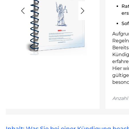
Ra
ers
So
Aufgru
Regeln
Bereit
Kündig
erfahre
Hier wi
gültig
besond
Anzahl 
Inhalt: Was Sie bei einer Kündigung bea