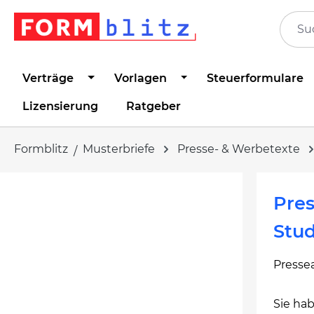
springen
Zur Hauptnavigation springen
Verträge
Vorlagen
Steuerformulare
Lizensierung
Ratgeber
Formblitz
Musterbriefe
Presse- & Werbetexte
Bildergalerie überspringen
Pres
Stud
Presse
Sie ha