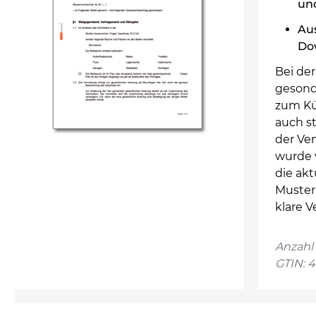
un
Au
Do
Bei de
gesond
zum Kü
auch s
der Ve
wurde 
die ak
Muster 
klare V
Anzahl 
GTIN: 