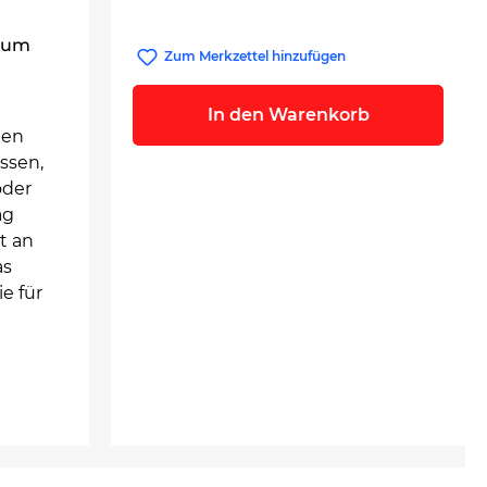
 zum
Zum Merkzettel hinzufügen
In den Warenkorb
ben
ssen,
oder
ag
t an
as
e für