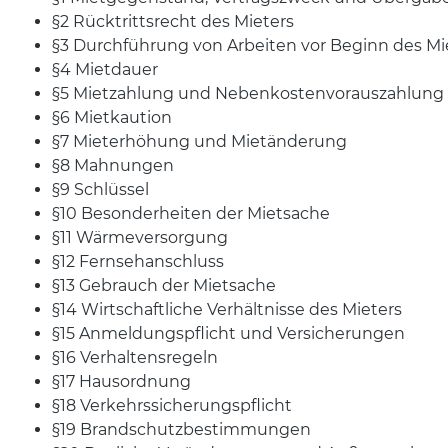
§2 Rücktrittsrecht des Mieters
§3 Durchführung von Arbeiten vor Beginn des Mi
§4 Mietdauer
§5 Mietzahlung und Nebenkostenvorauszahlung
§6 Mietkaution
§7 Mieterhöhung und Mietänderung
§8 Mahnungen
§9 Schlüssel
§10 Besonderheiten der Mietsache
§11 Wärmeversorgung
§12 Fernsehanschluss
§13 Gebrauch der Mietsache
§14 Wirtschaftliche Verhältnisse des Mieters
§15 Anmeldungspflicht und Versicherungen
§16 Verhaltensregeln
§17 Hausordnung
§18 Verkehrssicherungspflicht
§19 Brandschutzbestimmungen