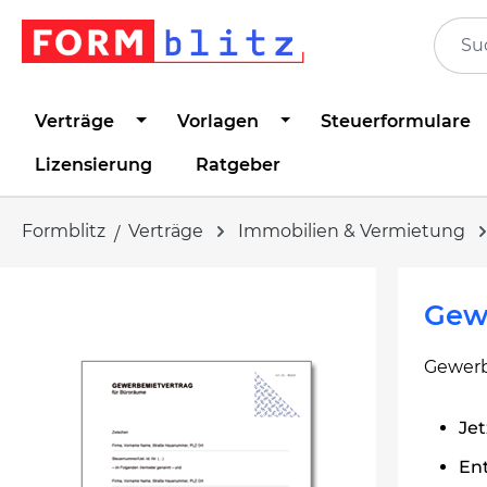
springen
Zur Hauptnavigation springen
Verträge
Vorlagen
Steuerformulare
Lizensierung
Ratgeber
Formblitz
Verträge
Immobilien & Vermietung
Bildergalerie überspringen
Gew
Gewerb
Je
En