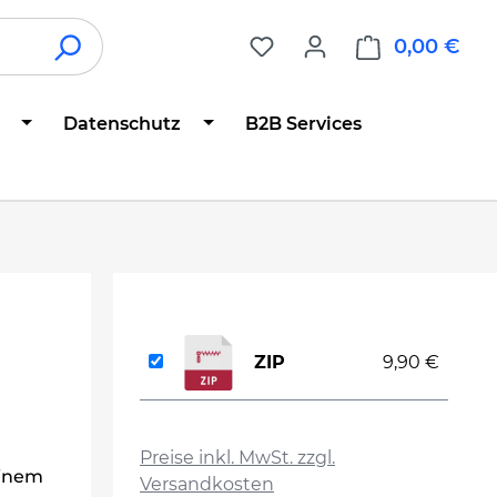
0,00 €
War
Datenschutz
B2B Services
ZIP
9,90 €
auswählen
Preise inkl. MwSt. zzgl.
einem
Versandkosten