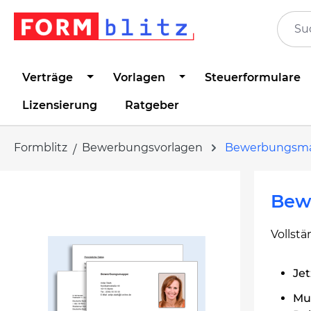
springen
Zur Hauptnavigation springen
Verträge
Vorlagen
Steuerformulare
Lizensierung
Ratgeber
Formblitz
Bewerbungsvorlagen
Bewerbungsm
Bildergalerie überspringen
Bew
Vollst
Jet
Mus