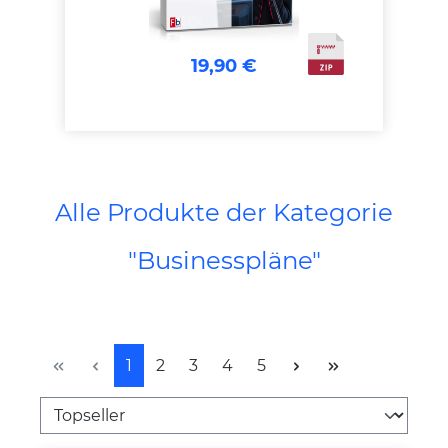
19,90 €
Alle Produkte der Kategorie
"Businesspläne"
Seite
Seite
Seite
Seite
Seite
1
2
3
4
5