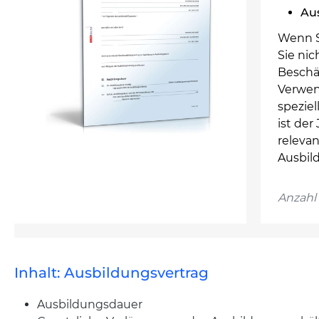
Au
Wenn S
Sie nic
Beschä
Verwen
speziel
ist de
relevan
Ausbil
Anzahl 
Inhalt: Ausbildungsvertrag
Ausbildungsdauer