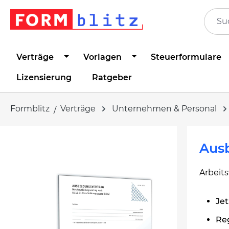
springen
Zur Hauptnavigation springen
Verträge
Vorlagen
Steuerformulare
Lizensierung
Ratgeber
Formblitz
Verträge
Unternehmen & Personal
Bildergalerie überspringen
Aus
Arbeit
Jet
Re