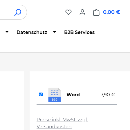
0,00 €
War
Datenschutz
B2B Services
Word
7,90 €
auswählen
Preise inkl. MwSt. zzgl.
Versandkosten